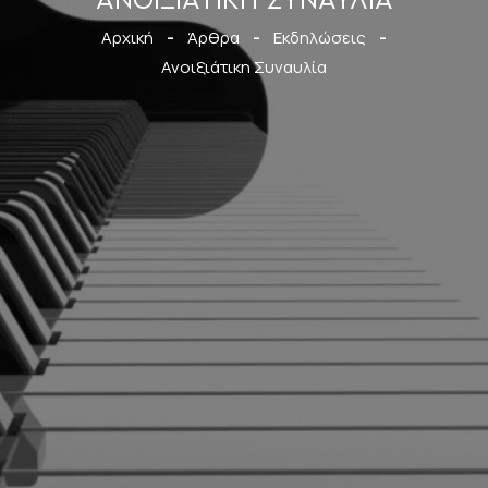
ΑΝΟΙΞΙΆΤΙΚΗ ΣΥΝΑΥΛΊΑ
Αρχική
-
Άρθρα
-
Εκδηλώσεις
-
Ανοιξιάτικη Συναυλία