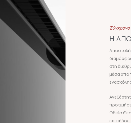
Σύγχρονο 
Η ΑΠ
Αποστολή 
διαμόρφωσ
στη διεύρ
μέσα από 
ενασχόλησ
Ανεξάρτητα
προτιμήσε
Ωδείο Θε
επιπέδου,
όλο το δι