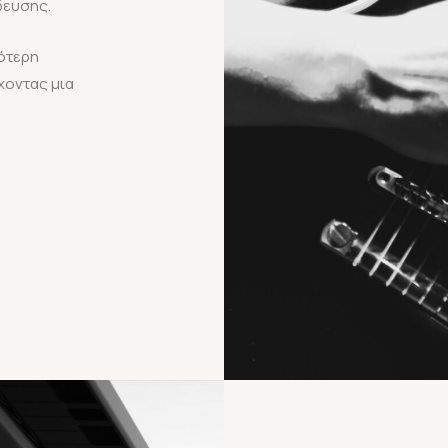
δευσης.
ότερη
χοντας μια