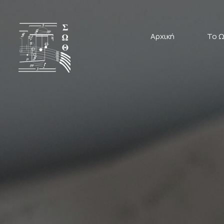
Αρχική
Το Ω