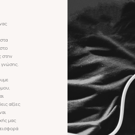
ένας
 στα
 στο
ς στην
 γνώσης.
ουμε
όμου,
αι
εις αξίες
ναι
χής μας
νεισφορά