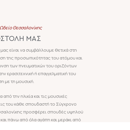
Ωδείο Θεσσαλονίκης
ΟΣΤΟΛΉ ΜΑΣ
μας είναι να συμβάλλουμε θετικά στη
η της προσωπικότητας του ατόμου και
υνση των πνευματικών του οριζόντων
την ερασιτεχνική ή επαγγελματική του
η με τη μουσική.
 από την ηλικία και τις μουσικές
ις του κάθε σπουδαστή το Σύγχρονο
σσαλονίκης προσφέρει σπουδές υψηλού
 και πάνω από όλα αγάπη και μεράκι από
δακτικό προσωπικό, προκειμένου να