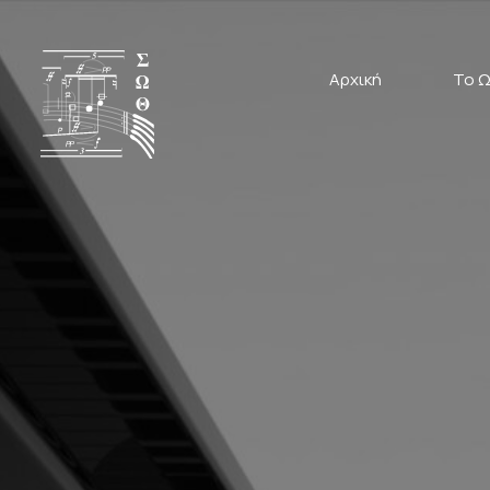
Αρχική
Το Ω