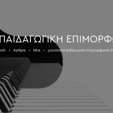
ΠΑΙΔΑΓΩΓΙΚΗ ΕΠΙΜΟΡΦ
ική
-
Άρθρα
-
Νέα
-
μουσικοπαιδαγωγικη επιμορφωση 