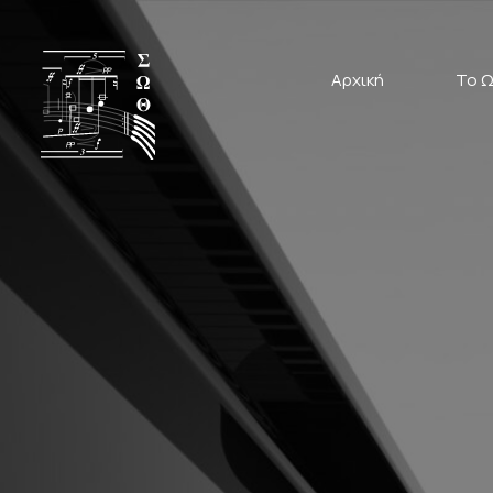
Αρχική
Το Ω