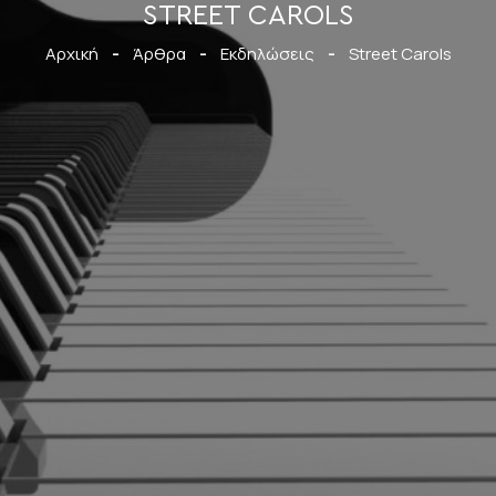
STREET CAROLS
Αρχική
-
Άρθρα
-
Εκδηλώσεις
-
Street Carols