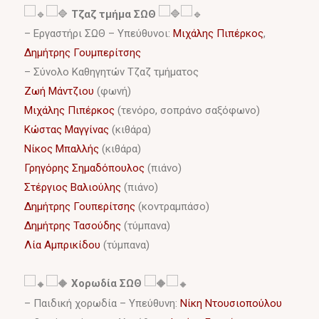
Τζαζ τμήμα ΣΩΘ
– Εργαστήρι ΣΩΘ – Υπεύθυνοι:
Μιχάλης Πιπέρκος
,
Δημήτρης Γουμπερίτσης
– Σύνολο Καθηγητών Τζαζ τμήματος
Ζωή Μάντζιου
(φωνή)
Μιχάλης Πιπέρκος
(τενόρο, σοπράνο σαξόφωνο)
Κώστας Μαγγίνας
(κιθάρα)
Νίκος Μπαλλής
(κιθάρα)
Γρηγόρης Σημαδόπουλος
(πιάνο)
Στέργιος Βαλιούλης
(πιάνο)
Δημήτρης Γουπερίτσης
(κοντραμπάσο)
Δημήτρης Τασούδης
(τύμπανα)
Λία Αμπρικίδου
(τύμπανα)
Χορωδία ΣΩΘ
– Παιδική χορωδία – Υπεύθυνη:
Νίκη Ντουσιοπούλου